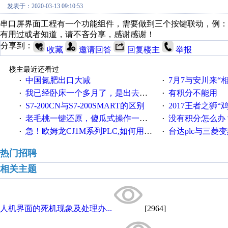
发表于：2020-03-13 09:10:53
串口屏界面工程有一个功能组件，需要做到三个按键联动，例：
有用过或者知道，请不吝分享，感谢感谢！
分享到：
收藏
邀请回答
回复楼主
举报
楼主最近还看过
中国氮肥出口大减
7月7与安川来“
·
·
我已经卧床一个多月了，是出去安装机械手在高速遭遇车祸所致:大家工作都要特别注意啊
有积分不能用
·
·
S7-200CN与S7-200SMART的区别
2017王者之狮“鸡”情签到
·
·
老毛桃一键还原，傻瓜式操作一键轻松备份还原；程序为向导式安装，一键即可实现自动备份或还原系统。
没有积分怎么办
·
·
急！欧姆龙CJ1M系列PLC,如何用时间控制变频器。要求时间在组态王中可以自由输入！拜托各位大神了！
台达plc与三菱
·
·
热门招聘
相关主题
人机界面的死机现象及处理办...
[2964]