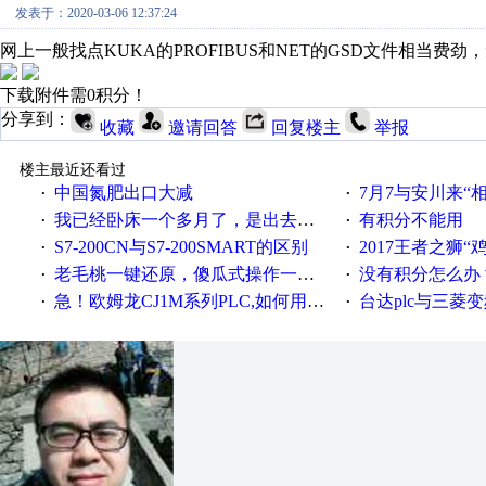
发表于：2020-03-06 12:37:24
网上一般找点KUKA的PROFIBUS和NET的GSD文件相当
下载附件需0积分！
分享到：
收藏
邀请回答
回复楼主
举报
楼主最近还看过
中国氮肥出口大减
7月7与安川来“
·
·
我已经卧床一个多月了，是出去安装机械手在高速遭遇车祸所致:大家工作都要特别注意啊
有积分不能用
·
·
S7-200CN与S7-200SMART的区别
2017王者之狮“鸡”情签到
·
·
老毛桃一键还原，傻瓜式操作一键轻松备份还原；程序为向导式安装，一键即可实现自动备份或还原系统。
没有积分怎么办
·
·
急！欧姆龙CJ1M系列PLC,如何用时间控制变频器。要求时间在组态王中可以自由输入！拜托各位大神了！
台达plc与三菱
·
·