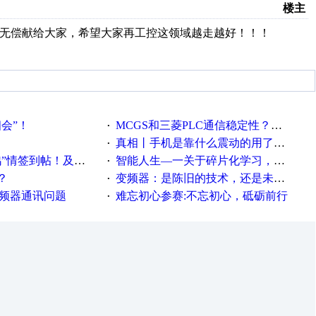
楼主
费劲，无偿献给大家，希望大家再工控这领域越走越好！！！
相会”！
MCGS和三菱PLC通信稳定性？？？
·
真相丨手机是靠什么震动的用了这么多年才知道！
·
帖！及时更新在线研讨会预告
智能人生—一关于碎片化学习，看这一篇就够了！
·
？
变频器：是陈旧的技术，还是未来的幕后英雄？
·
变频器通讯问题
难忘初心参赛:不忘初心，砥砺前行
·