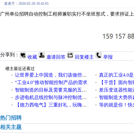
发表于：2020-02-26 10:42:01
广州单位招聘自动控制工程师兼职实行不坐班形式，要求持证上
分享到：
收藏
邀请回答
回复楼主
举报
楼主最近还看过
让世界爱上中国造，我们该做些什么
真正的工业4.0是
·
·
“工业4.0”推动智能控制产品的需求
【干货】面向智
·
·
智能制造的目标及需要克服的五个障碍
差压变送器性能达
·
·
步进电机总线控制与脉冲控制优缺点
智能制造大势所趋
·
·
【德力西电气】三重好礼，玩嗨夏日！
等的就是你！快来领
·
·
热门招聘
相关主题