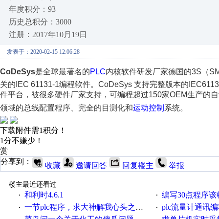
年度积分：93
历史总积分：3000
注册：2017年10月19日
发表于：2020-02-15 12:06:28
CoDeSys
是全球最著名的
PLC
内核软件研发厂家德国的3S（SMA
关的IEC 61131-1编程软件。CoDeSys 支持完整版本的I
件平台，被很多硬件厂家支持，可编程超过150家OEM生产的自
领域的总线配置程序、完全的目测化和
运动控制
系统。
下载附件需1积分！
1分不嫌少！
赏
分享到：
收藏
邀请回答
回复楼主
举报
楼主最近还看过
和利时4.6.1
编写30点程序
·
·
一节plc程序，求大神解我心头之惑，感谢
plc流量计通讯
·
·