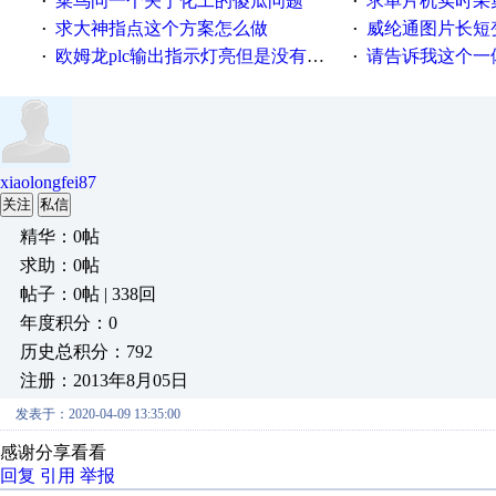
菜鸟问一个关于化工的傻瓜问题
求单片机实时采集多路AB相
·
·
求大神指点这个方案怎么做
威纶通图片长短
·
·
欧姆龙plc输出指示灯亮但是没有输出电压
请告诉我这个一体机的
·
·
xiaolongfei87
关注
私信
精华：0帖
求助：0帖
帖子：0帖 | 338回
年度积分：0
历史总积分：792
注册：2013年8月05日
发表于：2020-04-09 13:35:00
感谢分享看看
回复
引用
举报