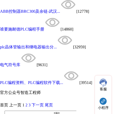
ABB控制器BRC300及余链-武汉...
[12778]
谁要施耐德PLC编程手册
[14860]
plc晶体管输出和继电器输出分...
[32959]
电气符号库
[9631]
PLC编程资料、PLC编程软件下载...
[39514]
客服
官方公众号
智造工程师
首页
上一页
1
2
3
下一页
尾页
小程序