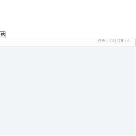
发帖
点击：
492
| 回复：
6