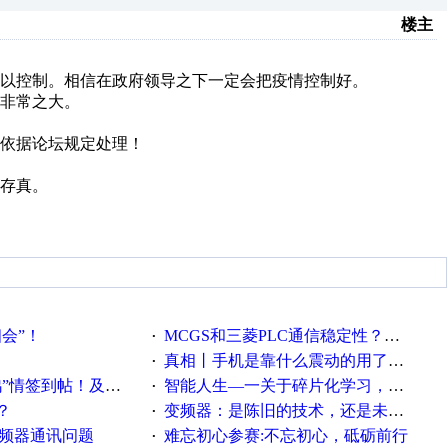
楼主
以控制。相信在政府领导之下一定会把疫情控制好。
非常之大。
依据论坛规定处理！
存真。
相会”！
MCGS和三菱PLC通信稳定性？？？
·
真相丨手机是靠什么震动的用了这么多年才知道！
·
帖！及时更新在线研讨会预告
智能人生—一关于碎片化学习，看这一篇就够了！
·
？
变频器：是陈旧的技术，还是未来的幕后英雄？
·
变频器通讯问题
难忘初心参赛:不忘初心，砥砺前行
·