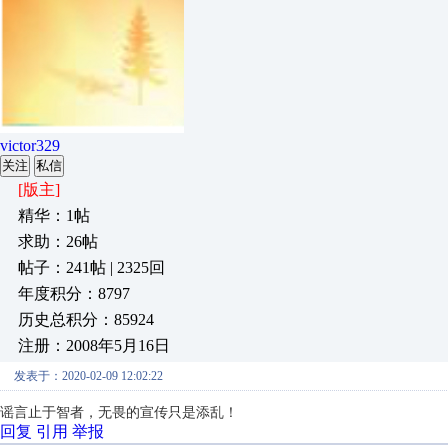
victor329
关注
私信
[版主]
精华：1帖
求助：26帖
帖子：241帖 | 2325回
年度积分：8797
历史总积分：85924
注册：2008年5月16日
发表于：2020-02-09 12:02:22
谣言止于智者，无畏的宣传只是添乱！
回复
引用
举报