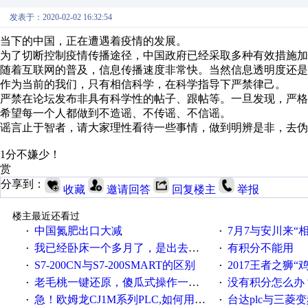
发表于：2020-02-02 16:32:54
当下的中国，正在遭遇着疫情的发展。
为了切断控制疫情传播途径，中国政府已经采取多种有效措施加
随着互联网的普及，信息传播速度非常快。当然信息透明度还是
作为当前的我们，只有相信科学，在科学指导下严禁律己。
严禁在论坛发布非具有科学性的帖子、跟帖等。一旦发现，严格
希望每一个人都做到不造谣、不传谣、不信谣。
谣言止于智者，请大家理性看待一些事情，做到明辨是非，去伪
1分不嫌少！
赏
分享到：
收藏
邀请回答
回复楼主
举报
楼主最近还看过
中国氮肥出口大减
7月7与安川来“
·
·
我已经卧床一个多月了，是出去安装机械手在高速遭遇车祸所致:大家工作都要特别注意啊
有积分不能用
·
·
S7-200CN与S7-200SMART的区别
2017王者之狮“鸡”情签到
·
·
老毛桃一键还原，傻瓜式操作一键轻松备份还原；程序为向导式安装，一键即可实现自动备份或还原系统。
没有积分怎么办
·
·
急！欧姆龙CJ1M系列PLC,如何用时间控制变频器。要求时间在组态王中可以自由输入！拜托各位大神了！
台达plc与三菱
·
·