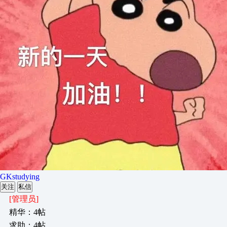
GKstudying
关注
私信
[管理员]
精华：4帖
求助：4帖