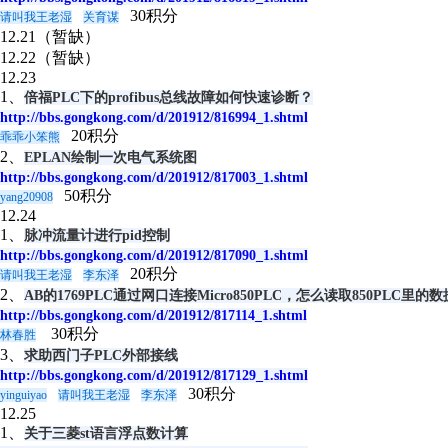
30积分
请叫我王老湿
关育谋
12.21（暂缺）
12.22（暂缺）
12.23
1、
倍福PLC下的profibus总线故障如何快速诊断？
http://bbs.gongkong.com/d/201912/816994_1.shtml
20积分
乖乖小笨熊
2、
EPLAN绘制一次电气系统图
http://bbs.gongkong.com/d/201912/817003_1.shtml
50积分
yang20908
12.24
1、
脉冲流量计进行pid控制
http://bbs.gongkong.com/d/201912/817090_1.shtml
20积分
请叫我王老湿
李东泽
2、
AB的1769PLC通过网口连接Micro850PLC，怎么读取850PLC里的
http://bbs.gongkong.com/d/201912/817114_1.shtml
30积分
林春胜
3、
求助西门子PLC外部接线
http://bbs.gongkong.com/d/201912/817129_1.shtml
30积分
yinguiyao
请叫我王老湿
李东泽
12.25
1、
关于三菱st语言浮点数计算