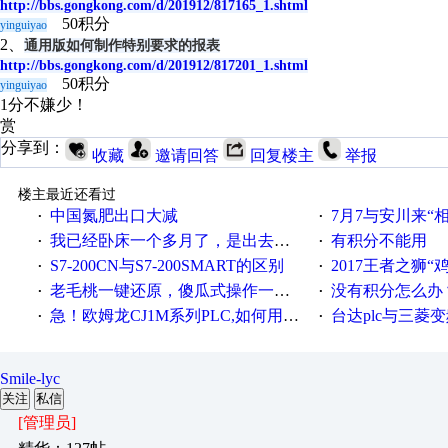
http://bbs.gongkong.com/d/201912/817165_1.shtml
50积分
yinguiyao
2、
通用版如何制作特别要求的报表
http://bbs.gongkong.com/d/201912/817201_1.shtml
50积分
yinguiyao
1分不嫌少！
赏
分享到：
收藏
邀请回答
回复楼主
举报
楼主最近还看过
中国氮肥出口大减
7月7与安川来“
·
·
我已经卧床一个多月了，是出去安装机械手在高速遭遇车祸所致:大家工作都要特别注意啊
有积分不能用
·
·
S7-200CN与S7-200SMART的区别
2017王者之狮“鸡”情签到
·
·
老毛桃一键还原，傻瓜式操作一键轻松备份还原；程序为向导式安装，一键即可实现自动备份或还原系统。
没有积分怎么办
·
·
急！欧姆龙CJ1M系列PLC,如何用时间控制变频器。要求时间在组态王中可以自由输入！拜托各位大神了！
台达plc与三菱
·
·
Smile-lyc
关注
私信
[管理员]