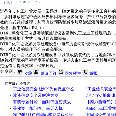
发表于：2020-01-13 13:25:40
近些年，化工行业发展非常迅速，随之带来的是更多化工废料
工废料堆放过程中会因外界原因导致垃圾沉降，产生成分复杂
效的方式进行处理，从而有效预防和减少垃圾渗滤液所带来的危
处理工程中的应用特点：
DTRO整套化工垃圾渗滤液处理设备运到化工企业工程现场后，
的是机械加工方式，所以建设周期短。
DTRO化工垃圾渗滤液处理设备中电气方面可以设计成整套PL
警，对人员的操作不会有很高要求。
DTRO化工垃圾渗滤液处理设备可以做成撬装式的，占地面积小
随着对环境的重视程度不断提高，使过去由化工生产废料堆积
范运作，提高效率，保护环境。
分享到：
收藏
邀请回答
回复楼主
举报
楼主最近还看过
工业信息安全 让ICS为你做点什么
“工业信息安全周之我见”
·
·
浅谈信息安全及解决方案
7月7与安川来“
·
·
有奖专题讨论：面对低压变频故障，老手是这样解决的！
【德力西电气】三
·
·
寻秘笈、填问卷、赢无人机
AbleCloud工业物
·
·
2017年6月份精华帖奖励发放公告
下周据说气温能
·
·