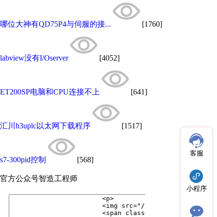
哪位大神有QD75P4与伺服的接...
[1760]
labview没有I/Oserver
[4052]
ET200SP电脑和CPU连接不上
[641]
汇川h3uplc以太网下载程序
[1517]
客服
s7-300pid控制
[568]
官方公众号
智造工程师
小程序