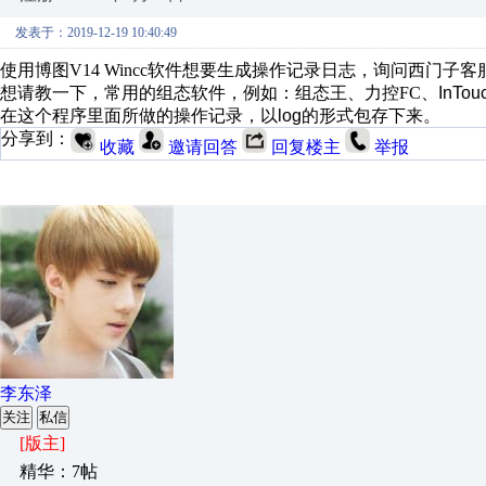
发表于：2019-12-19 10:40:49
使用博图V14 Wincc软件想要生成操作记录日志，询问西门子客服
想请教一下，常用的组态软件，例如：组态王、力控FC、
InTou
在这个程序里面所做的操作记录，以log的形式包存下来。
分享到：
收藏
邀请回答
回复楼主
举报
李东泽
关注
私信
[版主]
精华：7帖