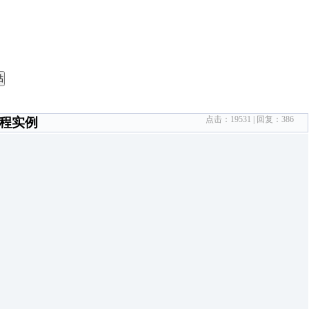
帖
点击：
19531
| 回复：
386
工程实例