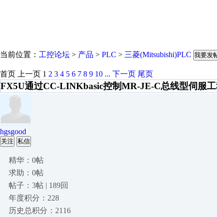
当前位置：
工控论坛
>
产品
>
PLC
>
三菱(Mitsubishi)PLC
我要发
首页
上一页
1
2
3
4
5
6
7
8
9
10
...
下一页
尾页
FX5U通过CC-LINKbasic控制MR-JE-C总线型伺服
hgsgood
关注
私信
精华：0帖
求助：0帖
帖子：3帖 | 189回
年度积分：228
历史总积分：2116