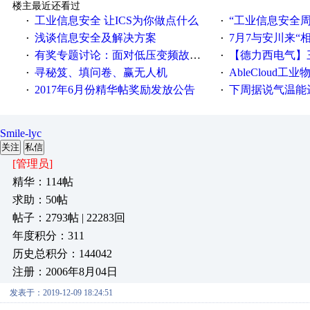
楼主最近还看过
工业信息安全 让ICS为你做点什么
“工业信息安全周之我见”
·
·
浅谈信息安全及解决方案
7月7与安川来“
·
·
有奖专题讨论：面对低压变频故障，老手是这样解决的！
【德力西电气】三
·
·
寻秘笈、填问卷、赢无人机
AbleCloud工业物
·
·
2017年6月份精华帖奖励发放公告
下周据说气温能
·
·
Smile-lyc
关注
私信
[管理员]
精华：114帖
求助：50帖
帖子：2793帖 | 22283回
年度积分：311
历史总积分：144042
注册：2006年8月04日
发表于：2019-12-09 18:24:51