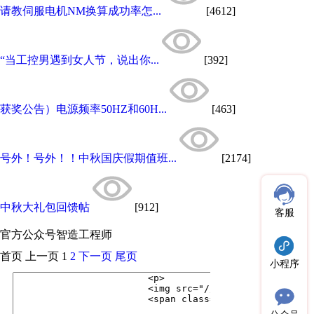
请教伺服电机NM换算成功率怎...
[4612]
“当工控男遇到女人节，说出你...
[392]
获奖公告）电源频率50HZ和60H...
[463]
号外！号外！！中秋国庆假期值班...
[2174]
中秋大礼包回馈帖
[912]
客服
官方公众号
智造工程师
首页
上一页
1
2
下一页
尾页
小程序