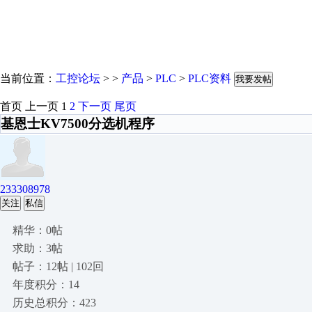
当前位置：
工控论坛
> >
产品
>
PLC
>
PLC资料
我要发帖
首页
上一页
1
2
下一页
尾页
基恩士KV7500分选机程序
233308978
关注
私信
精华：0帖
求助：3帖
帖子：12帖 | 102回
年度积分：14
历史总积分：423