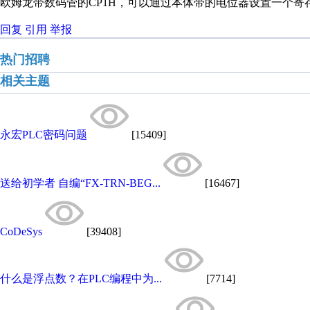
欧姆龙带数码管的CP1H，可以通过本体带的电位器设置一个寄
回复
引用
举报
热门招聘
相关主题
永宏PLC密码问题
[15409]
送给初学者 自编“FX-TRN-BEG...
[16467]
CoDeSys
[39408]
什么是浮点数？在PLC编程中为...
[7714]