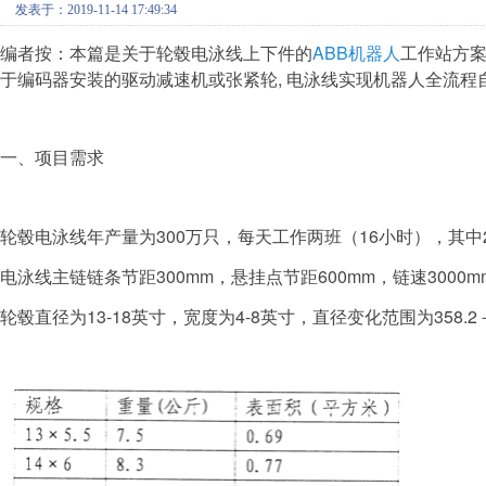
发表于：2019-11-14 17:49:34
编者按：本篇是关于轮毂电泳线上下件的
ABB机器人
工作站方案
于编码器安装的驱动减速机或张紧轮, 电泳线实现机器人全流程
一、项目需求
轮毂电泳线年产量为300万只，每天工作两班（16小时），其中
电泳线主链链条节距300mm，悬挂点节距600mm，链速3000mm
轮毂直径为13-18英寸，宽度为4-8英寸，直径变化范围为358.2－4