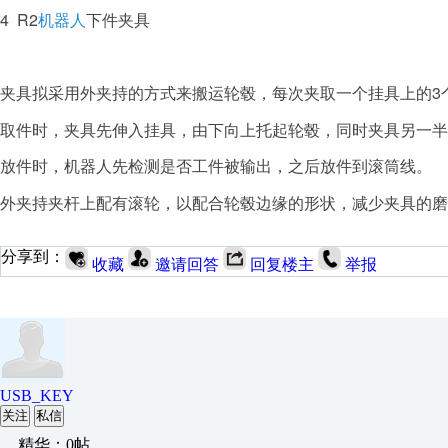
4 R2
机器人
下件夹具
夹具拟采用外夹持的方式来搬运轮毂，每次夹取一个挂具上的3
取件时，夹具先伸入挂具，由下向上托起轮毂，同时夹具另一半
放件时，机器人先检测是否工件被输出，之后放件到滚筒线。
外夹持夹杆上配有滚轮，以配合轮毂边缘的形状，减少夹具的磨
分享到：
收藏
邀请回答
回复楼主
举报
USB_KEY
关注
私信
精华：0帖