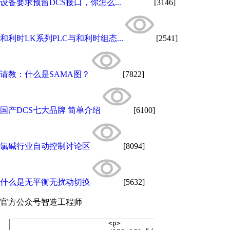
设备要求预留DCS接口，你怎么...
[3146]
和利时LK系列PLC与和利时组态...
[2541]
请教：什么是SAMA图？
[7822]
国产DCS七大品牌 简单介绍
[6100]
氯碱行业自动控制讨论区
[8094]
什么是无平衡无扰动切换
[5632]
官方公众号
智造工程师