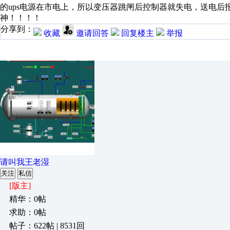
的ups电源在市电上，所以变压器跳闸后控制器就失电，送电
神！！！！
分享到：
收藏
邀请回答
回复楼主
举报
请叫我王老湿
关注
私信
[版主]
精华：0帖
求助：0帖
帖子：622帖 | 8531回