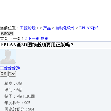
当前位置：
工控论坛
> >
产品
>
自动化软件
>
EPLAN软件
我要发帖
首页
上一页
1
2
下一页
尾页
EPLAN画3D图纸必须要用正版吗？
王致致致远
关注
私信
精华：0帖
求助：6帖
帖子：7帖 | 191回
年度积分：905
历史总积分：984