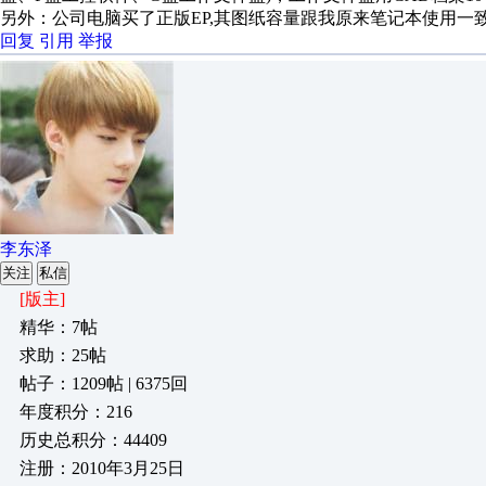
另外：公司电脑买了正版EP,其图纸容量跟我原来笔记本使用一
回复
引用
举报
李东泽
关注
私信
[版主]
精华：7帖
求助：25帖
帖子：1209帖 | 6375回
年度积分：216
历史总积分：44409
注册：2010年3月25日