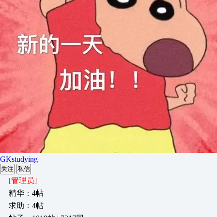
GKstudying
关注
私信
[管理员]
精华：4帖
求助：4帖