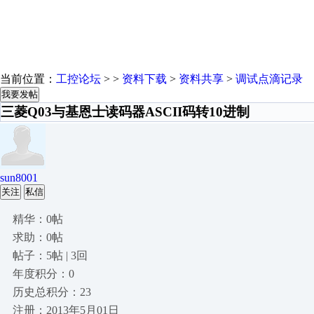
当前位置：
工控论坛
> >
资料下载
>
资料共享
>
调试点滴记录
我要发帖
三菱Q03与基恩士读码器ASCII码转10进制
sun8001
关注
私信
精华：0帖
求助：0帖
帖子：5帖 | 3回
年度积分：0
历史总积分：23
注册：2013年5月01日