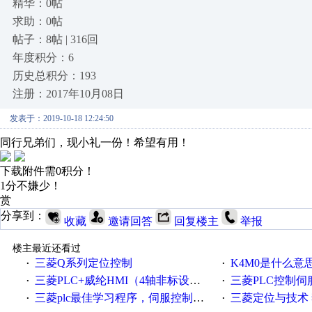
精华：0帖
求助：0帖
帖子：8帖 | 316回
年度积分：6
历史总积分：193
注册：2017年10月08日
发表于：2019-10-18 12:24:50
同行兄弟们，现小礼一份！希望有用！
下载附件需0积分！
1分不嫌少！
赏
分享到：
收藏
邀请回答
回复楼主
举报
楼主最近还看过
三菱Q系列定位控制
K4M0是什么意
·
·
三菱PLC+威纶HMI（4轴非标设备）（PLC程序、HMI画面、CAD电气原理图纸
三菱PLC控制
·
·
三菱plc最佳学习程序，伺服控制，各种报警，注释详细，看的懂，学得快！
三菱定位与技术 
·
·