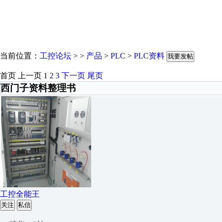
当前位置：
工控论坛
> >
产品
>
PLC
>
PLC资料
我要发帖
首页
上一页
1
2
3
下一页
尾页
西门子资料整理书
工控全能王
关注
私信