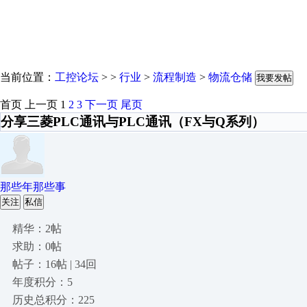
当前位置：
工控论坛
> >
行业
>
流程制造
>
物流仓储
我要发帖
首页
上一页
1
2
3
下一页
尾页
分享三菱PLC通讯与PLC通讯（FX与Q系列）
那些年那些事
关注
私信
精华：2帖
求助：0帖
帖子：16帖 | 34回
年度积分：5
历史总积分：225