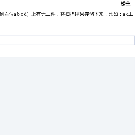
楼主
右位a b c d）上有无工件，将扫描结果存储下来，比如：a c工