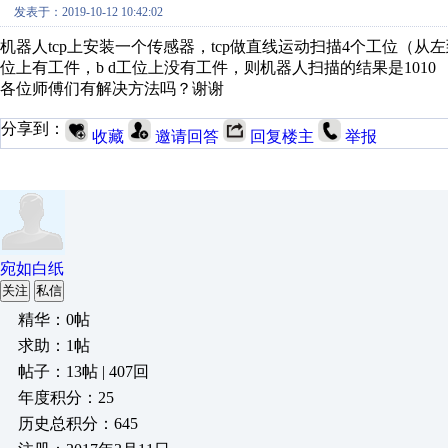
发表于：2019-10-12 10:42:02
机器人tcp上安装一个传感器，tcp做直线运动扫描4个工位（从左到
位上有工件，b d工位上没有工件，则机器人扫描的结果是1010
各位师傅们有解决方法吗？谢谢
分享到：
收藏
邀请回答
回复楼主
举报
宛如白纸
关注
私信
精华：0帖
求助：1帖
帖子：13帖 | 407回
年度积分：25
历史总积分：645