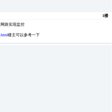
1楼
过网路实现监控
.html
楼主可以参考一下