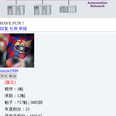
HAVE FUN！
回复
引用
举报
xiexie1999
关注
私信
[版主]
精华：1帖
求助：12帖
帖子：717帖 | 3885回
年度积分：23
历史总积分：160147