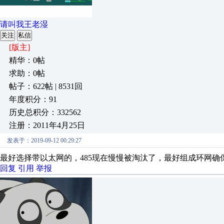
请叫我王老湿
关注
私信
[版主]
精华：0帖
求助：0帖
帖子：622帖 | 8531回
年度积分：91
历史总积分：332562
注册：2011年4月25日
发表于：2019-09-12 00:29:27
最好选择带以太网的，485现在慢慢被淘汰了，最好组成环网确
回复
引用
举报