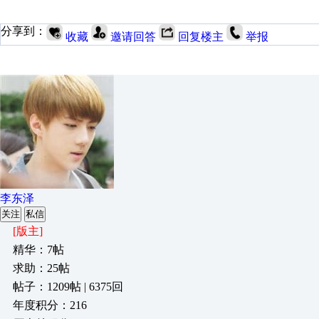
分享到：
收藏
邀请回答
回复楼主
举报
李东泽
关注
私信
[版主]
精华：7帖
求助：25帖
帖子：1209帖 | 6375回
年度积分：216