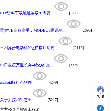
FTP资料下载地址连载!!!需要...
[3722]
重赏VB编程高手，MODBUS通讯的...
[2095]
三相异步电动机Y/△换接启动控...
[2113]
中日友谊万世长存--绝妙好文...
[3375]
android版组态软件
[4249]
客服
关于力控和组态王
[5217]
官方公众号
智造工程师