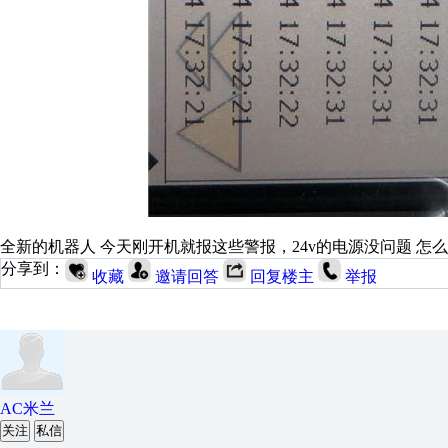
全新的机器人 今天刚开机就报这些警报，24v的电源没问题 怎
分享到：
收藏
邀请回答
回复楼主
举报
AC米兰
关注
私信