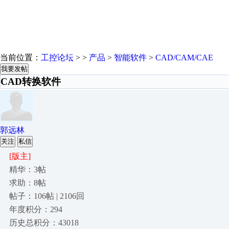
当前位置：
工控论坛
> >
产品
>
智能软件
>
CAD/CAM/CAE
我要发帖
CAD转换软件
郭远林
关注
私信
[版主]
精华：3帖
求助：8帖
帖子：106帖 | 2106回
年度积分：294
历史总积分：43018