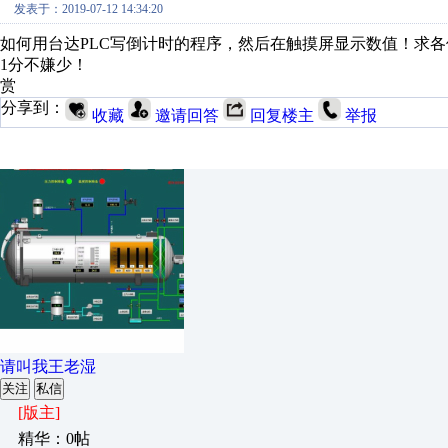
发表于：2019-07-12 14:34:20
如何用台达PLC写倒计时的程序，然后在触摸屏显示数值！求
1分不嫌少！
赏
分享到：
收藏
邀请回答
回复楼主
举报
请叫我王老湿
关注
私信
[版主]
精华：0帖