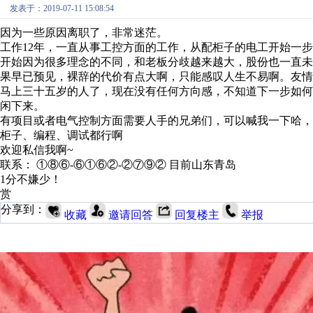
发表于：2019-07-11 15:08:54
因为一些原因离职了，非常迷茫。
工作12年，一直从事工控方面的工作，从配柜子的电工开始一
开始因为很多理念的不同，和老板分歧越来越大，股份也一直
果早已预见，裸辞的代价有点大啊，只能感叹人生不易啊。友情
马上三十五岁的人了，现在没有任何方向感，不知道下一步如
闲下来。
有项目或者电气控制方面需要人手的兄弟们，可以喊我一下哈，
柜子、编程、调试都行啊
欢迎私信我啊~
联系： ①⑧⑥-⑥①⑥②-②⑦⑨② 目前山东青岛
1分不嫌少！
赏
分享到：
收藏
邀请回答
回复楼主
举报