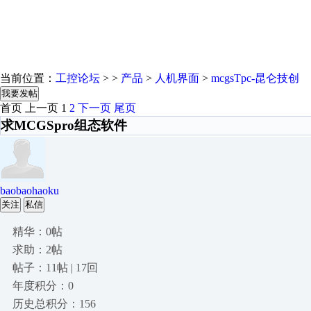
当前位置：
工控论坛
> >
产品
>
人机界面
>
mcgsTpc-昆仑技创
我要发帖
首页
上一页
1
2
下一页
尾页
求MCGSpro组态软件
baobaohaoku
关注
私信
精华：0帖
求助：2帖
帖子：11帖 | 17回
年度积分：0
历史总积分：156