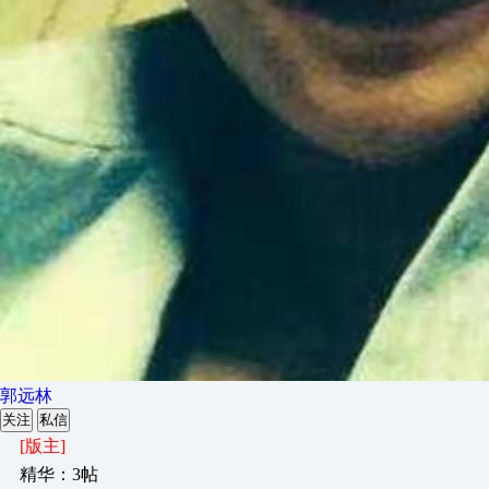
郭远林
关注
私信
[版主]
精华：3帖