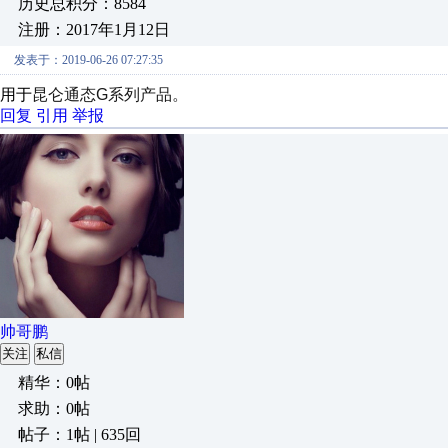
历史总积分：8584
注册：2017年1月12日
发表于：2019-06-26 07:27:35
用于
昆仑通态G系列产品。
回复
引用
举报
帅哥鹏
关注
私信
精华：0帖
求助：0帖
帖子：1帖 | 635回