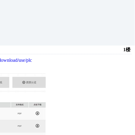
1楼
download/use/plc