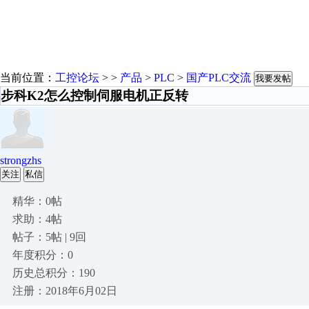
当前位置：
工控论坛
> >
产品
>
PLC
>
国产PLC交流
我要发帖
步科K2怎么控制伺服电机正反转
strongzhs
关注
私信
精华：0帖
求助：4帖
帖子：5帖 | 9回
年度积分：0
历史总积分：190
注册：2018年6月02日