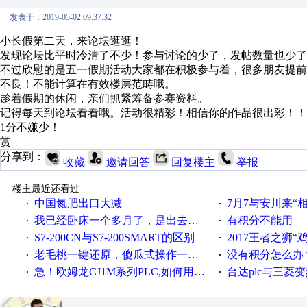
发表于：2019-05-02 09:37:32
小长假第二天，来论坛逛逛！
发现论坛比平时冷清了不少！参与讨论的少了，发帖数量也少了
不过欣慰的是五一假期活动大家都在积极参与着，很多朋友提
不良！不能计算在有效楼层范畴哦。
趁着假期的休闲，亲们抓紧筹备参赛资料。
记得每天到论坛看看哦。活动很精彩！相信你的作品很出彩！！
1分不嫌少！
赏
分享到：
收藏
邀请回答
回复楼主
举报
楼主最近还看过
中国氮肥出口大减
7月7与安川来“
·
·
我已经卧床一个多月了，是出去安装机械手在高速遭遇车祸所致:大家工作都要特别注意啊
有积分不能用
·
·
S7-200CN与S7-200SMART的区别
2017王者之狮“鸡”情签到
·
·
老毛桃一键还原，傻瓜式操作一键轻松备份还原；程序为向导式安装，一键即可实现自动备份或还原系统。
没有积分怎么办
·
·
急！欧姆龙CJ1M系列PLC,如何用时间控制变频器。要求时间在组态王中可以自由输入！拜托各位大神了！
台达plc与三菱
·
·