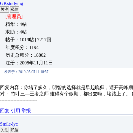
GKstudying
关注
私信
[管理员]
精华：4帖
求助：4帖
帖子：1019帖 | 7217回
年度积分：1194
历史总积分：18802
注册：2008年11月11日
发表于：2019-05-05 11:18:57
回复内容：你堵了多久，明智的选择就是早起晚归，避开高峰期
对： 竹叶三—王者之师
难得有个假期，都出去嗨，堵路上了。
-------------------------
回复
引用
举报
Smile-lyc
关注
私信