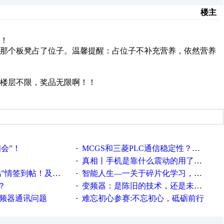
楼主
！
前那个板凳占了位子。温馨提醒：占位子不补充营养，依然营养
楼层不限，奖品无限啊！！
相会”！
MCGS和三菱PLC通信稳定性？？？
·
真相丨手机是靠什么震动的用了这么多年才知道！
·
帖！及时更新在线研讨会预告
智能人生—一关于碎片化学习，看这一篇就够了！
·
？
变频器：是陈旧的技术，还是未来的幕后英雄？
·
变频器通讯问题
难忘初心参赛:不忘初心，砥砺前行
·