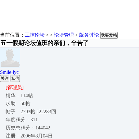
当前位置：
工控论坛
> >
论坛管理
>
版务讨论
我要发帖
五一假期论坛值班的亲们，辛苦了
Smile-lyc
关注
私信
[管理员]
精华：114帖
求助：50帖
帖子：2793帖 | 22283回
年度积分：311
历史总积分：144042
注册：2006年8月04日