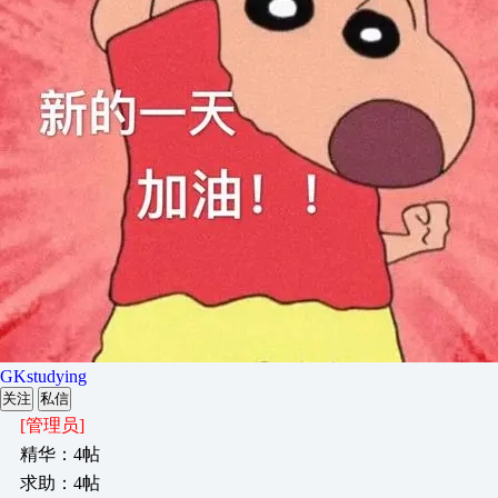
GKstudying
关注
私信
[管理员]
精华：4帖
求助：4帖