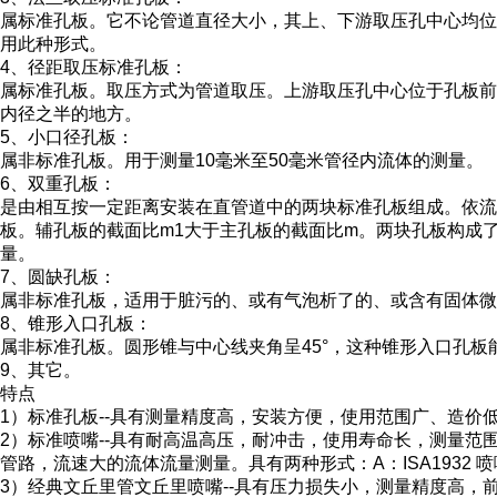
属标准孔板。它不论管道直径大小，其上、下游取压孔中心均位于
用此种形式。
4、径距取压标准孔板：
属标准孔板。取压方式为管道取压。上游取压孔中心位于孔板
内径之半的地方。
5、小口径孔板：
属非标准孔板。用于测量10毫米至50毫米管径内流体的测量。
6、双重孔板：
是由相互按一定距离安装在直管道中的两块标准孔板组成。依流
板。辅孔板的截面比m1大于主孔板的截面比m。两块孔板构成
量。
7、圆缺孔板：
属非标准孔板，适用于脏污的、或有气泡析了的、或含有固体微
8、锥形入口孔板：
属非标准孔板。圆形锥与中心线夹角呈45°，这种锥形入口孔板
9、其它。
特点
1）
标准孔板
--具有测量精度高，安装方便，使用范围广、造价
2）标准喷嘴--具有耐高温高压，耐冲击，使用寿命长，测量
管路，流速大的流体流量测量。具有两种形式：A：ISA1932 
3）经典文丘里管文丘里喷嘴--具有压力损失小，测量精度高，