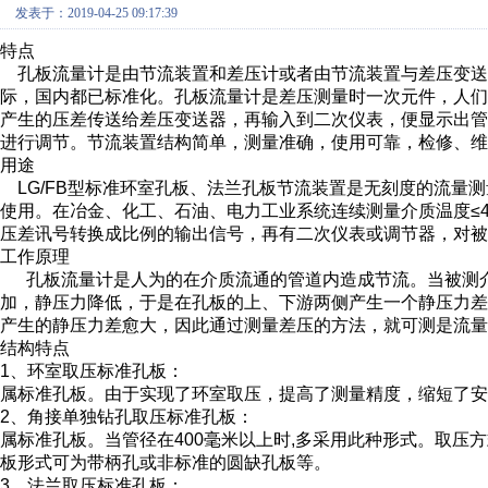
发表于：2019-04-25 09:17:39
特点
孔板流量计是由节流装置和差压计或者由节流装置与差压变送
际，国内都已标准化。孔板流量计是差压测量时一次元件，人
产生的压差传送给差压变送器，再输入到二次仪表，便显示出
进行调节。节流装置结构简单，测量准确，使用可靠，检修、
用途
LG/FB型标准环室孔板、法兰孔板节流装置是无刻度的流量
使用。在冶金、化工、石油、电力工业系统连续测量介质温度≤4
压差讯号转换成比例的输出信号，再有二次仪表或调节器，对
工作原理
孔板流量计
是人为的在介质流通的管道内造成节流。当被测
加，静压力降低，于是在孔板的上、下游两侧产生一个静压力
产生的静压力差愈大，因此通过测量差压的方法，就可测是流
结构特点
1、环室取压标准
孔板
：
属标准孔板。由于实现了环室取压，提高了测量精度，缩短了安
2、角接单独钻孔取压标准孔板：
属标准孔板。当管径在400毫米以上时,多采用此种形式。取压
板形式可为带柄孔或非标准的圆缺孔板等。
3、法兰取压标准孔板：