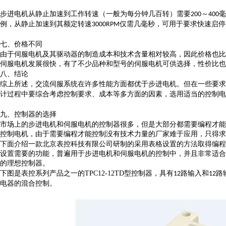
步进电机从静止加速到工作转速（一般为每分钟几百转）需要
～
毫
200
400
例，从静止加速到其额定转速
仅需几毫秒，可用于要求快速启停
3000RPM
七、价格不同
由于伺服电机及其驱动器的制造成本和技术含量相对较高，因此价格也比
伺服电机发展很快，有了不少品种和型号的伺服电机可供选择，性价比也
八、结论
综上所述，交流伺服系统在许多性能方面都优于步进电机。但在一些要求
计过程中要综合考虑控制要求、成本等多方面的因素，选用适当的控制电
九、控制器的选择
市场上的步进电机和伺服电机的控制器很多，但是大部分都需要编程才能
控制电机，由于需要编程才能控制没有技术力量的厂家难于应用，只得求
下面介绍一款北京表控科技有限公司研制的采用表格设置的方法取得编程
设置需要的功能，普遍用于步进电机和伺服电机的控制中，并且非常适合
的理想控制器。
下图是表控系列产品之一的
TPC12-12TD
型控制器，具有
路输入和
路
12
12
电器的混合控制。