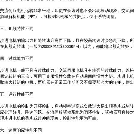
交流伺服电机运转非常平稳，即使在低速时也不会出现振动现象。交流伺
频率解析机能（
），可检测出机械的共振点，便于系统调整。
FFT
三、矩频特性不同
步进电机的输出力矩随转速升高而下降，且在较高转速时会急剧下降，所
在其额定转速（一般为
或
）以内，都能输出额定转矩，
2000RPM
3000RPM
四、过载能力不同
步进电机一般不具有过载能力。交流伺服电机具有较强的过载能力。以松
额定转矩的三倍，可用于克服惯性负载在启动瞬间的惯性力矩。步进电机
取较大转矩的电机，而机器在正常工作期间又不需要那么大的转矩，便出
五、运行性能不同
步进电机的控制为开环控制，启动频率过高或负载过大易出现丢步或堵转
应处理好升、降速问题。交流伺服驱动系统为闭环控制，驱动器可直接对
现步进电机的丢步或过冲的现象，控制性能更为可靠。
六、速度响应性能不同