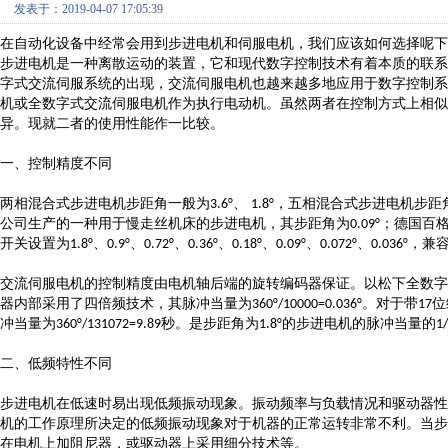
发表于：2019-04-07 17:05:39
在自动化设备中经常会用到步进电机和伺服电机，我们应该如何选择呢下
步进电机是一种离散运动的装置，它和现代数字控制技术有着本质的联系
字式交流伺服系统的出现，交流伺服电机也越来越多地应用于数字控制系
机或全数字式交流伺服电机作为执行电动机。虽然两者在控制方式上相似
异。现就二者的使用性能作一比较。
一、控制精度不同
两相混合式步进电机步距角一般为
、
，五相混合式步进电机步距
3.6°
1.8°
公司生产的一种用于慢走丝机床的步进电机，其步距角为
；德国百
0.09°
开关设置为
、
、
、
、
、
、
、
，兼
1.8°
0.9°
0.72°
0.36°
0.18°
0.09°
0.072°
0.036°
交流伺服电机的控制精度由电机轴后端的旋转编码器保证。以松下全数字
器内部采用了四倍频技术，其脉冲当量为
。对于带
位
360°/10000=0.036°
17
冲当量为
秒。是步距角为
的步进电机的脉冲当量的
360°/131072=9.89
1.8°
1
二、低频特性不同
步进电机在低速时易出现低频振动现象。振动频率与负载情况和驱动器性
机的工作原理所决定的低频振动现象对于机器的正常运转非常不利。当步
在电机上加阻尼器，或驱动器上采用细分技术等。