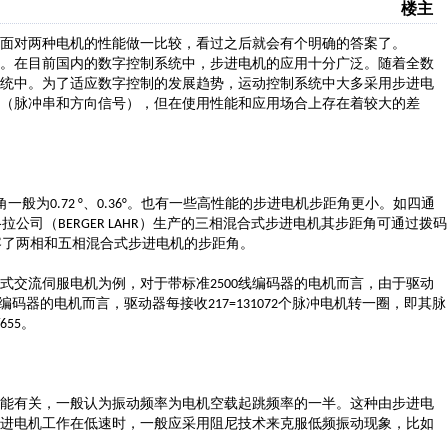
楼主
面对两种电机的性能做一比较，看过之后就会有个明确的答案了。
。在目前国内的数字控制系统中，步进电机的应用十分广泛。随着全数
统中。为了适应数字控制的发展趋势，运动控制系统中大多采用步进电
（脉冲串和方向信号），但在使用性能和应用场合上存在着较大的差
角一般为
、
。也有一些高性能的步进电机步距角更小。如四通
0.72 °
0.36°
格拉公司（
）生产的三相混合式步进电机其步距角可通过拨码
BERGER LAHR
容了两相和五相混合式步进电机的步距角。
式交流伺服电机为例，对于带标准
线编码器的电机而言，由于驱动
2500
编码器的电机而言，驱动器每接收
个脉冲电机转一圈，即其脉
217=131072
。
/655
能有关，一般认为振动频率为电机空载起跳频率的一半。这种由步进电
进电机工作在低速时，一般应采用阻尼技术来克服低频振动现象，比如