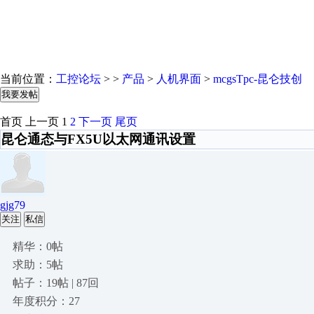
当前位置：
工控论坛
> >
产品
>
人机界面
>
mcgsTpc-昆仑技创
我要发帖
首页
上一页
1
2
下一页
尾页
昆仑通态与FX5U以太网通讯设置
gjg79
关注
私信
精华：0帖
求助：5帖
帖子：19帖 | 87回
年度积分：27