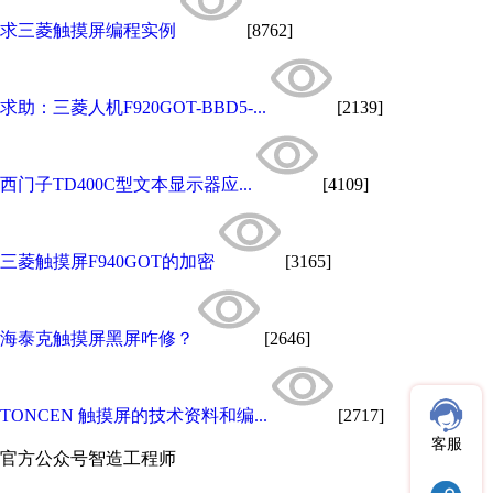
求三菱触摸屏编程实例
[8762]
求助：三菱人机F920GOT-BBD5-...
[2139]
西门子TD400C型文本显示器应...
[4109]
三菱触摸屏F940GOT的加密
[3165]
海泰克触摸屏黑屏咋修？
[2646]
TONCEN 触摸屏的技术资料和编...
[2717]
客服
官方公众号
智造工程师