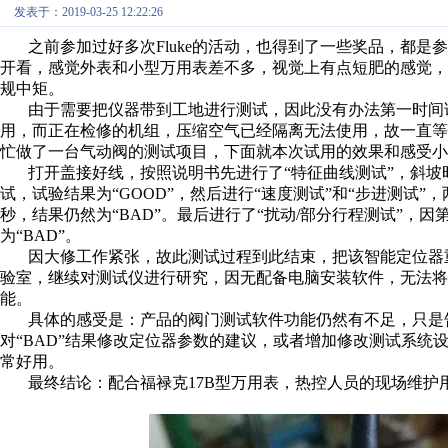
发表于：2019-03-25 12:22:26
之前参加过好多次Fluke的活动，也得到了一些奖品，都
开看，感觉外表和小型万用表差不多，视觉上有点短肥的感觉
规中矩。
由于需要把仪器带到工地进行测试，因此没有办法第一时间
用，而正在检修的机组，压缩空气已经隔离无法使用，故一直
忙做了一台气动阀的测试项目，下面就本次试用的效果和感受小
打开盖接好线，按照说明书先进行了“特征曲线测试”，斜
试，试验结果为“GOOD”，然后进行“速度测试”和“步进测试”，
秒，结果仍然为“BAD”。最后进行了“扰动/部分行程测试”，
为“BAD”。
因大修工作紧张，故此测试过程到此结束，把该智能定位器
验室，继续对测试仪进行研究，因无配备电脑安装软件，无法将
能。
具体的感受是：产品的阀门测试软件功能仍然有不足，只是
对“BAD”结果修改定位器参数的建议，或者增加修改测试系
常好用。
最终结论：配合福禄克17B型万用表，热控人员的现场维护