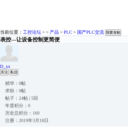
当前位置：
工控论坛
> >
产品
>
PLC
>
国产PLC交流
我要发帖
表控---让设备控制更简便
D_xx
关注
私信
精华：0帖
求助：0帖
帖子：24帖 | 5回
年度积分：0
历史总积分：169
注册：2019年3月18日