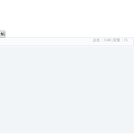
发帖
点击：
1148
| 回复：
15