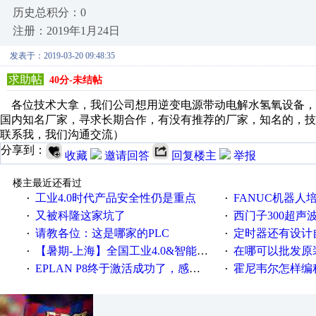
历史总积分：0
注册：2019年1月24日
发表于：2019-03-20 09:48:35
求助帖
40分-未结帖
各位技术大拿，我们公司想用逆变电源带动电解水氢氧设备，
国内知名厂家，寻求长期合作，有没有推荐的厂家，知名的，
联系我，我们沟通交流）
分享到：
收藏
邀请回答
回复楼主
举报
楼主最近还看过
工业4.0时代产品安全性仍是重点
FANUC机器人
·
·
又被科隆这家坑了
西门子300超声波焊
·
·
请教各位：这是哪家的PLC
定时器还有设计
·
·
【暑期-上海】全国工业4.0&智能制造高级培训班通知！
在哪可以批发原装正品
·
·
EPLAN P8终于激活成功了，感谢网上无私的高人！
霍尼韦尔怎样编
·
·