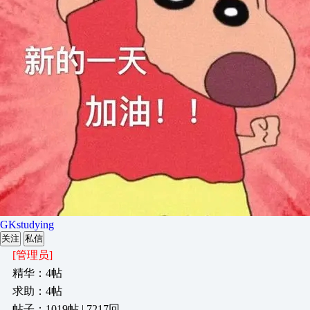
GKstudying
关注
私信
[管理员]
精华：4帖
求助：4帖
帖子：1019帖 | 7217回