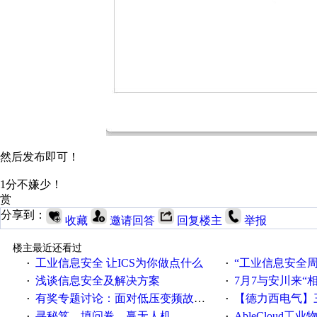
然后发布即可！
1分不嫌少！
赏
分享到：
收藏
邀请回答
回复楼主
举报
楼主最近还看过
工业信息安全 让ICS为你做点什么
“工业信息安全周之我见”
·
·
浅谈信息安全及解决方案
7月7与安川来“
·
·
有奖专题讨论：面对低压变频故障，老手是这样解决的！
【德力西电气】三
·
·
寻秘笈、填问卷、赢无人机
AbleCloud工业物
·
·