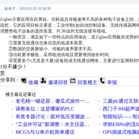
发表于：2019-02-20 16:58:39
Zigbee主要应用在距离短、功耗低且传输速率不高的各种电子设备之
设想，它的应用目标主要是：工业控制(如自动控制设备、无线传感器网络
消费类电子设备的遥控装置、PC外设的无线连接等领域。
一般而言，满足如下一些特点的应用场合，是Zigbee应用极具优势的
①需要无线通信交换信息的低成本装置;
②数据的交换量较小、传输的速率要求不高;
③功耗要求极低，采用电池供电且需要维持较长时间;
④需要多个(尤其是大量)设备组成无线通信网络，主要进行监测和控
1分不嫌少！
赏
分享到：
收藏
邀请回答
回复楼主
举报
楼主最近还看过
老毛桃一键还原，傻瓜式操作一键轻松备份还原；程序为向导式安装，一键即可实现自动备份或还原系统。
三菱plc通过互联网实现pl
·
·
请教各位：这是哪家的PLC
西门子300超声波焊
·
·
有奖专题讨论：面对低压变频故障，老手是这样解决的！
智能知识——智造时代，工
·
·
“工业许可证”新调整：水文仪器等19类产品取消事前生产许可
求助EBPro的
·
·
MCGS与32单片机简单通信
OPS插拔式电
·
·