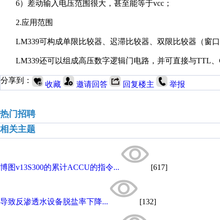
6）差动输入电压范围很大，甚至能等于vcc；
2.应用范围
LM339可构成单限比较器、迟滞比较器、双限比较器（窗口
LM339还可以组成高压数字逻辑门电路，并可直接与TTL、
分享到：
收藏
邀请回答
回复楼主
举报
热门招聘
相关主题
博图v13S300的累计ACCU的指令...
[617]
导致反渗透水设备脱盐率下降...
[132]