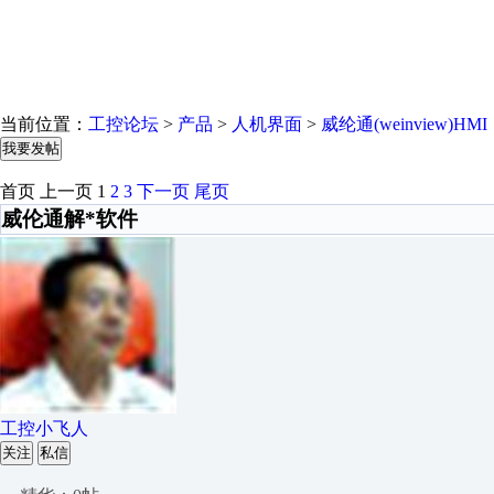
当前位置：
工控论坛
>
产品
>
人机界面
>
威纶通(weinview)HMI
我要发帖
首页
上一页
1
2
3
下一页
尾页
威伦通解*软件
工控小飞人
关注
私信