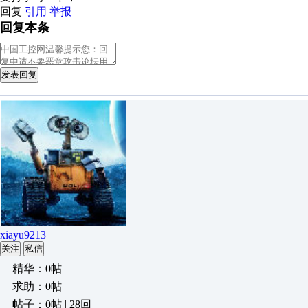
回复
引用
举报
回复本条
发表回复
xiayu9213
关注
私信
精华：0帖
求助：0帖
帖子：0帖 | 28回