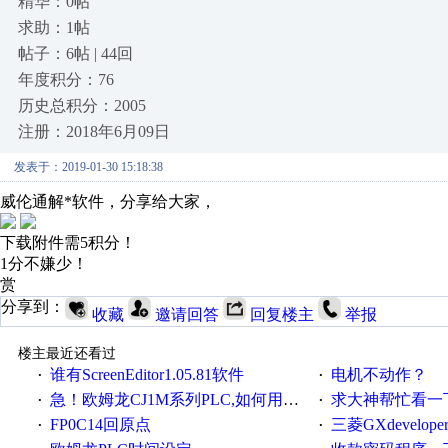
精华：0帖
求助：1帖
帖子：6帖 | 44回
年度积分：76
历史总积分：2005
注册：2018年6月09日
发表于：2019-01-30 15:18:38
威伦通解*软件，分享给大家，
下载附件需5积分！
1分不嫌少！
赏
分享到：
收藏
邀请回答
回复楼主
举报
楼主最近还看过
谁有ScreenEditor1.05.81软件
电机不动作？
·
·
急！欧姆龙CJ1M系列PLC,如何用时间控制变频器。要求时间在组态王中可以自由输入！拜托各位大神了！
求大神帮忙看一下
·
·
FP0C14回原点
三菱GXdevelop
·
·