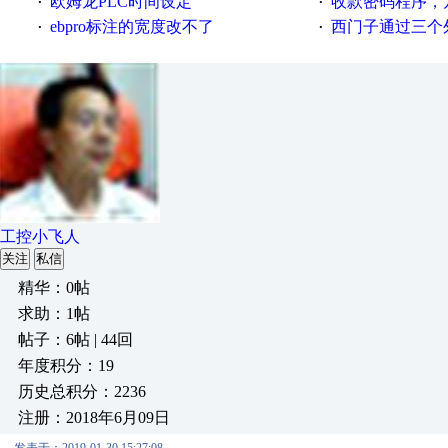
欧姆龙PLC时间设定
收款密码程序，
·
·
ebpro标注的宽度改不了
西门子通过三个外部
·
·
工控小飞人
关注
私信
精华：0帖
求助：1帖
帖子：6帖 | 44回
年度积分：19
历史总积分：2236
注册：2018年6月09日