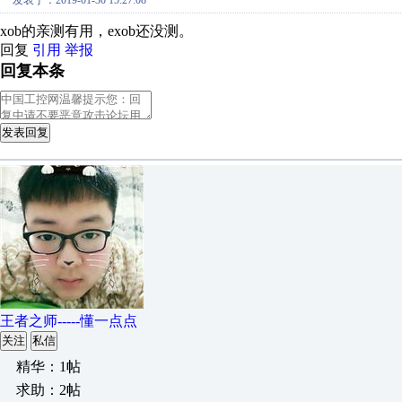
发表于：2019-01-30 15:27:08
xob的亲测有用，exob还没测。
回复
引用
举报
回复本条
发表回复
王者之师-----懂一点点
关注
私信
精华：1帖
求助：2帖