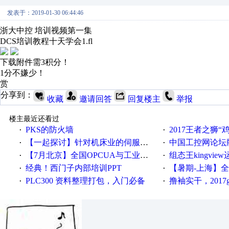
发表于：2019-01-30 06:44:46
浙大中控 培训视频第一集
DCS培训教程十天学会1.fl
下载附件需3积分！
1分不嫌少！
赏
分享到：
收藏
邀请回答
回复楼主
举报
楼主最近还看过
PKS的防火墙
2017王者之狮“鸡”情签到
·
·
【一起探讨】针对机床业的伺服系统发展，您的期望是什么？
中国工控网论坛版块
·
·
【7月北京】全国OPCUA与工业互联技术培训班通知！
组态王kingvi
·
·
经典！西门子内部培训PPT
【暑期-上海】全国工业4.
·
·
PLC300 资料整理打包，入门必备
撸袖实干，2017gongkong
·
·