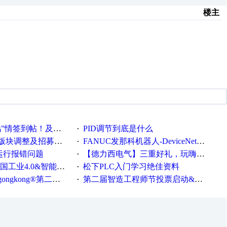
楼主
帖！及时更新在线研讨会预告
PID调节到底是什么
·
调整及招募版主公告
FANUC发那科机器人-DeviceNet通信使用手册(中文)
·
ew运行报错问题
【德力西电气】三重好礼，玩嗨夏日！
·
0&智能制造高级培训班通知！
松下PLC入门学习绝佳资料
·
®第二届智造工程师节正式起航！
第二届智造工程师节投票启动&周周有礼！
·