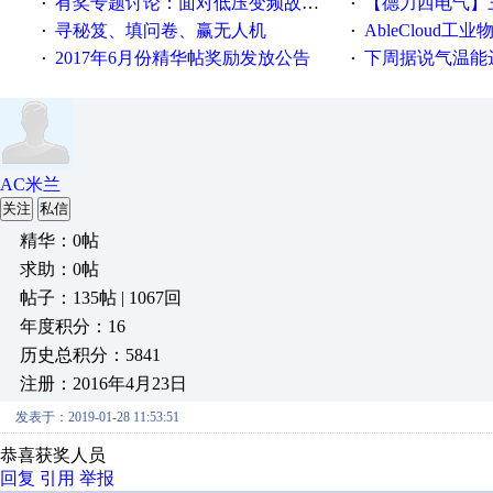
有奖专题讨论：面对低压变频故障，老手是这样解决的！
【德力西电气】三
·
·
寻秘笈、填问卷、赢无人机
AbleCloud工业物
·
·
2017年6月份精华帖奖励发放公告
下周据说气温能
·
·
AC米兰
关注
私信
精华：0帖
求助：0帖
帖子：135帖 | 1067回
年度积分：16
历史总积分：5841
注册：2016年4月23日
发表于：2019-01-28 11:53:51
恭喜获奖人员
回复
引用
举报