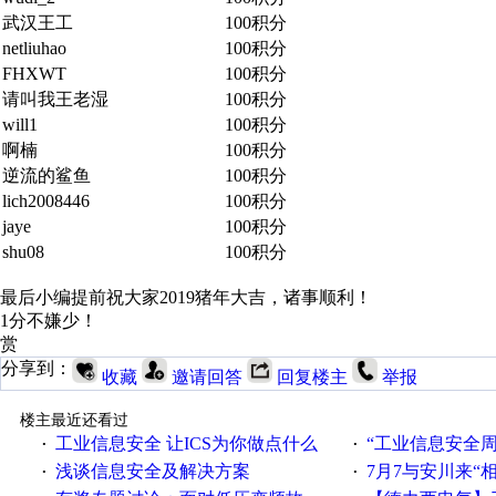
武汉王工
100积分
netliuhao
100积分
FHXWT
100积分
请叫我王老湿
100积分
will1
100积分
啊楠
100积分
逆流的鲨鱼
100积分
lich2008446
100积分
jaye
100积分
shu08
100积分
最后小编提前祝大家2019猪年大吉，诸事顺利！
1分不嫌少！
赏
分享到：
收藏
邀请回答
回复楼主
举报
楼主最近还看过
工业信息安全 让ICS为你做点什么
“工业信息安全周之我见”
·
·
浅谈信息安全及解决方案
7月7与安川来“
·
·