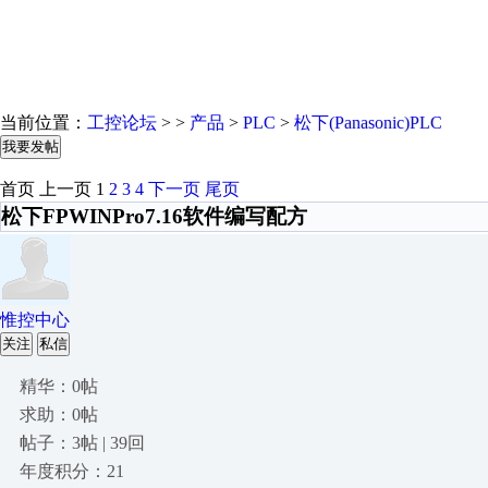
当前位置：
工控论坛
> >
产品
>
PLC
>
松下(Panasonic)PLC
我要发帖
首页
上一页
1
2
3
4
下一页
尾页
松下FPWINPro7.16软件编写配方
惟控中心
关注
私信
精华：0帖
求助：0帖
帖子：3帖 | 39回
年度积分：21