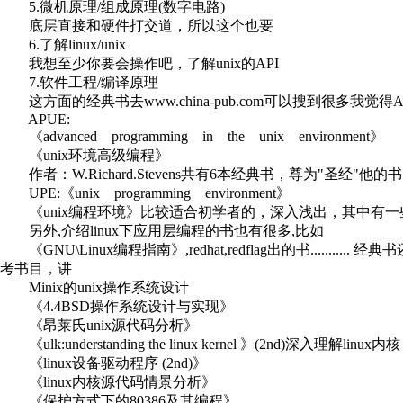
5.微机原理/组成原理(数字电路)
底层直接和硬件打交道，所以这个也要
6.了解linux/unix
我想至少你要会操作吧，了解unix的API
7.软件工程/编译原理
这方面的经典书去www.china-pub.com可以搜到很多我
APUE:
《advanced programming in the unix environment》
《unix环境高级编程》
作者：W.Richard.Stevens共有6本经典书，尊为"圣经"他
UPE:《unix programming environment》
《unix编程环境》比较适合初学者的，深入浅出，其中有一
另外,介绍linux下应用层编程的书也有很多,比如
《GNU\Linux编程指南》,redhat,redflag出的书........
考书目，讲
Minix的unix操作系统设计
《4.4BSD操作系统设计与实现》
《昂莱氏unix源代码分析》
《ulk:understanding the linux kernel 》(2nd)深入理解linux内核
《linux设备驱动程序 (2nd)》
《linux内核源代码情景分析》
《保护方式下的80386及其编程》