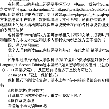
在熟悉linux的基础上还需要掌握至少一种unix。我首推Solaris，其
之类的学习apache,ssh,sendmail/Qmail,proftp/vsftp,Samba,
的应用熟悉TCP/IP协议族，学习诸如apache+php+proftp+
方案熟悉多用户管理，数据库管理，文件系统，逻辑存储管理
此基础上的防火墙构架等以保障系统安全在内的各种系统管理技
的系统管理员
各种基于linux的解决方案可参考相关书籍和文献，必要时用go
和漏洞有几本技术大全和技术内幕我认为都是这方面不错的书
四、深入学习linux
我个人理解的读linux内核需要的基础：在此之前,希望先把
1.C
如果学过潭浩强的大学教科书(除了编几个数学模型好像什么也做不了的
Language》Second Edition这本圣经/*如果想学缓冲区
《C\C++深层探索》。反正经典书看多了是没有坏处的
2.asm (AT&T语法，保护模式)
保护模式下的比较复杂，基本上每本讲内核的书都会有介绍有80x8
书
3.数据结构(离散数学)
计算机专业的核心课程，重要性我就不说了
4.操作系统原理
看懂这个再去读linux吧