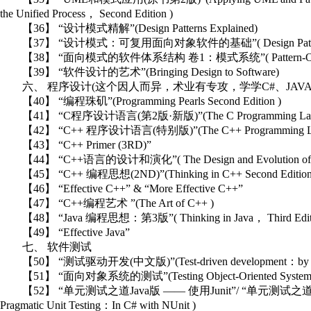
the Unified Process， Second Edition )
【36】 “设计模式精解”(Design Patterns Explained)
【37】 “设计模式：可复用面向对象软件的基础”( Design Patterns：Element
【38】 “面向模式的软件体系结构 卷1：模式系统”( Pattern-Oriented Softw
【39】 “软件设计的艺术”(Bringing Design to Software)
六、 程序设计(这个因人而异，术业有专攻，学学C#、JAVA
【40】 “编程珠矶”(Programming Pearls Second Edition )
【41】 “C程序设计语言(第2版·新版)”(The C Programming Lang
【42】 “C++ 程序设计语言(特别版)”(The C++ Programming Langua
【43】 “C++ Primer (3RD)”
【44】 “C++语言的设计和演化”( The Design and Evolution of
【45】 “C++ 编程思想(2ND)”(Thinking in C++ Second Edition
【46】 “Effective C++” & “More Effective C++”
【47】 “C++编程艺术 ”(The Art of C++ )
【48】 “Java 编程思想：第3版”( Thinking in Java， Third Edit
【49】 “Effective Java”
七、 软件测试
【50】 “测试驱动开发(中文版)”(Test-driven development：by ex
【51】 “面向对象系统的测试”(Testing Object-Oriented System： Mo
【52】 “单元测试之道Java版 —— 使用Junit”/ “单元测试之道C#版——使用NUn
Pragmatic Unit Testing：In C# with NUnit )