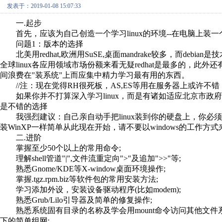
发表于：2019-01-08 15:07:33
一.起步
首先，应该为自己创造一个学习linux的环境--在电脑上装一个lin
问题1：版本的选择
北美用redhat,欧洲用SuSE,桌面mandrake较多，而debian是
全球linux各应用领域市场份额来看无疑redhat是最多的，
间浪费在"装系统"上而应集中精力学习最有用的东西。
//注：现在觉得RH很死板，AS,ES等用在服务器上或许不错，Personal d
如果你并不打算深入学习linux，而是有诸如适应北京市政府办公
是不错的选择
我强烈建议：自己亲自动手把linux装到你的硬盘上，你必须学
装WinXP一样简单从此现在开始，请不要以windows的工作方式来
二.进阶
掌握至少50个以上的常用命令;
理解shell管道"|",文件流重定向">"及追加">>"等;
熟悉Gnome/KDE等X-window桌面环境操作;
掌握.tgz.rpm.biz等软件包的常用安装方法;
学习添加外设，安装设备驱动程序(比如modem);
熟悉Grub/Lilo引导器及简单的修复操作;
熟悉系统固有目录的名称及学会用mount命令访问其他文件系统;了解
下的简单组网;