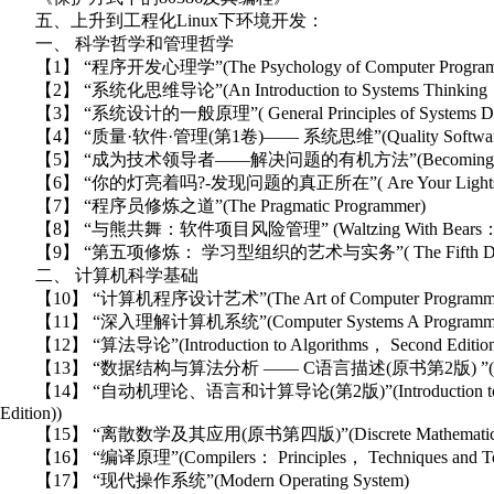
五、上升到工程化Linux下环境开发：
一、 科学哲学和管理哲学
【1】 “程序开发心理学”(The Psychology of Computer Programming 
【2】 “系统化思维导论”(An Introduction to Systems Thinking， Silv
【3】 “系统设计的一般原理”( General Principles of Systems De
【4】 “质量·软件·管理(第1卷)—— 系统思维”(Quality Software Man
【5】 “成为技术领导者——解决问题的有机方法”(Becoming A Technical L
【6】 “你的灯亮着吗?-发现问题的真正所在”( Are Your Lights On? How t
【7】 “程序员修炼之道”(The Pragmatic Programmer)
【8】 “与熊共舞：软件项目风险管理” (Waltzing With Bears： Managin
【9】 “第五项修炼： 学习型组织的艺术与实务”( The Fifth Disci
二、 计算机科学基础
【10】 “计算机程序设计艺术”(The Art of Computer Programmi
【11】 “深入理解计算机系统”(Computer Systems A Programmer's 
【12】 “算法导论”(Introduction to Algorithms， Second Edition
【13】 “数据结构与算法分析 —— C语言描述(原书第2版) ”(Data Structure &
【14】 “自动机理论、语言和计算导论(第2版)”(Introduction to Automat
Edition))
【15】 “离散数学及其应用(原书第四版)”(Discrete Mathematics and Its
【16】 “编译原理”(Compilers： Principles， Techniques and To
【17】 “现代操作系统”(Modern Operating System)