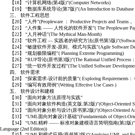
【18】 “计算机网络(第4版)”(Computer Networks)
【19】 “数据库系统导论(第7版)”(An Introduction to Database Syste
三、 软件工程思想
【20】 “人件”(Peopleware ： Productive Projects and Teams， 2
【21】 “人件集 —— 人性化的软件开发”( The Peopleware Papers： Not
【22】 “人月神话”(The Mythical Man-Month)
【23】 “软件工程 — 实践者的研究方法(原书第5版)”(Software Engineering
【24】 “敏捷软件开发-原则、模式与实践”(Agile Software Development：
【25】 “规划极限编程”( Planning Extreme Programming)
【26】 “RUP导论(原书第3版)”(The Rational Unified Process：An In
【27】 “统一软件开发过程”(The Unified Software Development 
四、 软件需求
【28】 “探索需求-设计前的质量”( Exploring Requirements： Quali
【29】 “编写有效用例”(Writing Effective Use Cases )
五、 软件设计和建模
【30】 “面向对象方法原理与实践”
【31】 “面向对象软件构造(英文版.第2版)”(Object-Oriented Software 
【32】 “面向对象分析与设计(原书第2版)”(Object-Oriented Analysis an
【33】 “UML面向对象设计基础”(Fundamentals of Object-Oriente
【34】 “UML精粹 —— 标准对象建模语言简明指南(第2版)”( UML Distilled：
Language (2nd Edition))
【35】 “UML和模式应用(原书第2版)”(Applying UML and Patterns： An I