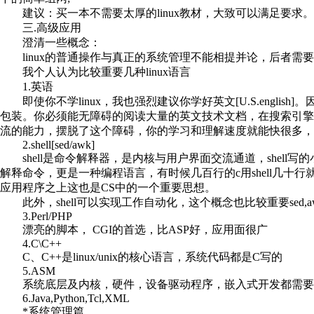
建议：买一本不需要太厚的linux教材，大致可以满足要求。
三.高级应用
澄清一些概念：
linux的普通操作与真正的系统管理不能相提并论，后者需
我个人认为比较重要几种linux语言
1.英语
即使你不学linux，我也强烈建议你学好英文[U.S.engli
包装。你必须能无障碍的阅读大量的英文技术文档，在搜索引
流的能力，摆脱了这个障碍，你的学习和理解速度就能快很多，
2.shell[sed/awk]
shell是命令解释器，是内核与用户界面交流通道，shell写的小脚本有
解释命令，更是一种编程语言，有时候几百行的c用shell几十行
应用程序之上这也是CS中的一个重要思想。
此外，shell可以实现工作自动化，这个概念也比较重要sed,
3.Perl/PHP
漂亮的脚本， CGI的首选，比ASP好，应用面很广
4.C\C++
C、C++是linux/unix的核心语言，系统代码都是C写的
5.ASM
系统底层及内核，硬件，设备驱动程序，嵌入式开发都需要。要是
6.Java,Python,Tcl,XML
*系统管理篇