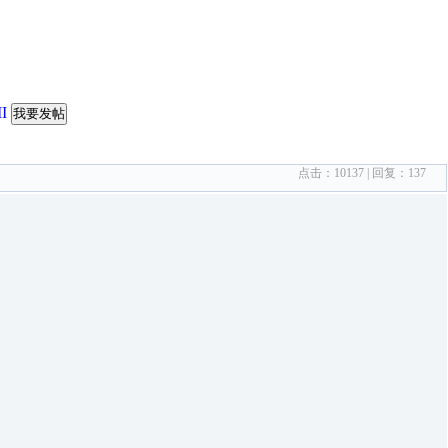
I
我要发帖
点击：
10137
| 回复：
137