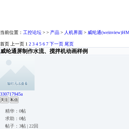
当前位置：
工控论坛
> >
产品
>
人机界面
>
威纶通(weinview)HM
首页
上一页
1
2
3
4
5
6
7
下一页
尾页
威纶通屏制作水流、搅拌机动画样例
330717945a
关注
私信
精华：0帖
求助：0帖
帖子：3帖 | 22回