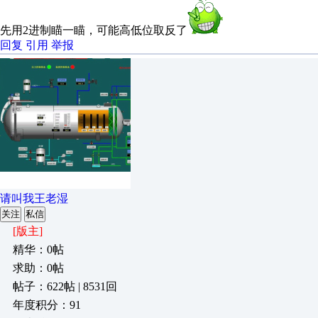
先用2进制瞄一瞄，可能高低位取反了
回复
引用
举报
请叫我王老湿
关注
私信
[版主]
精华：0帖
求助：0帖
帖子：622帖 | 8531回
年度积分：91