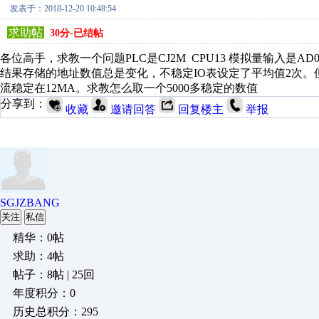
发表于：2018-12-20 10:48:54
求助帖
30分-已结帖
各位高手，求教一个问题PLC是CJ2M CPU13 模拟量输入是AD0
结果存储的地址数值总是变化，不稳定IO表设定了平均值2次。但
流稳定在12MA。求教怎么取一个5000多稳定的数值
分享到：
收藏
邀请回答
回复楼主
举报
SGJZBANG
关注
私信
精华：0帖
求助：4帖
帖子：8帖 | 25回
年度积分：0
历史总积分：295