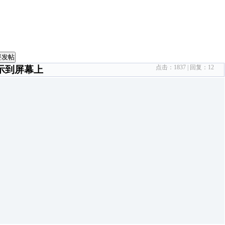
要发帖
点击：
1837
| 回复：
12
示到屏幕上