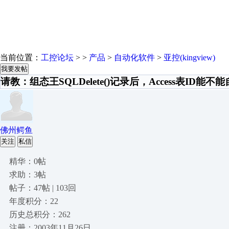
当前位置：
工控论坛
> >
产品
>
自动化软件
>
亚控(kingview)
我要发帖
请教：组态王SQLDelete()记录后，Access表ID能
佛州鳄鱼
关注
私信
精华：0帖
求助：3帖
帖子：47帖 | 103回
年度积分：22
历史总积分：262
注册：2003年11月26日