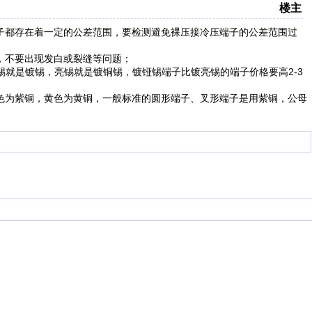
楼主
子都存在着一定的公差范围，要检测避免裸压接冷压端子的公差范围过
，不要出现发白或裂缝等问题；
2-3
锡就是镀锡，亮锡就是镀铜锡，镀铔锡端子比镀亮锡的端子价格要高
色为紫铜，黄色为黄铜，一般标准的圆形端子、叉形端子是用紫铜，公母