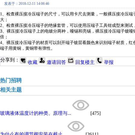
发表于：2018-12-11 14:06:46
1、
检查裸压接冷压端子的尺寸，可以用卡尺去测量，一般裸压接冷压端
大；
2、检查裸压接冷压端子的绝缘套管，可以使用压端子工具钳成型来测试
3、
裸压接冷压端子上的电镀分两种，哑锡和亮锡，裸压接冷压端子镀哑
倍；
4、
裸压接冷压端子的材质可以刮开端子镀层看颜色来识别端子材质，红
端子用黄铜，黄铜带有弹性。
分享到：
收藏
邀请回答
回复楼主
举报
热门招聘
相关主题
玻璃液体温度计的种类、原理与...
[475]
为什么有的调节阀安装在截止...
[2611]