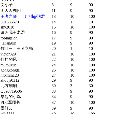
文小子
8
9
90
固囚因囿团
11
9
90
王者之师——广州@阿君
13
10
100
591536670
14
1
10
sky2018
15
10
100
请叫我王老湿
16
9
90
robingsion
17
9
90
jialianglin
19
9
90
竹叶三—王者之师
20
1
10
victor329
21
10
100
何处的风
22
10
100
mumuxue
24
10
100
gongkonglaj
26
10
100
hgxmm123
27
10
100
zhoujz0312
29
9
90
北方刷刷
30
3
30
Q393719506
33
9
90
早起的小鸟
34
9
90
PLC军团长
37
10
100
墨轩cc
39
9
90
talk5566
40
10
100