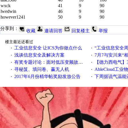
wxck
41
9
90
lwedwin
46
9
90
however1241
50
9
90
分享到：
收藏
邀请回答
回复楼主
举报
楼主最近还看过
工业信息安全 让ICS为你做点什么
“工业信息安全周之我见”
·
·
浅谈信息安全及解决方案
7月7与安川来“
·
·
有奖专题讨论：面对低压变频故障，老手是这样解决的！
【德力西电气】三
·
·
寻秘笈、填问卷、赢无人机
AbleCloud工业物
·
·
2017年6月份精华帖奖励发放公告
下周据说气温能
·
·