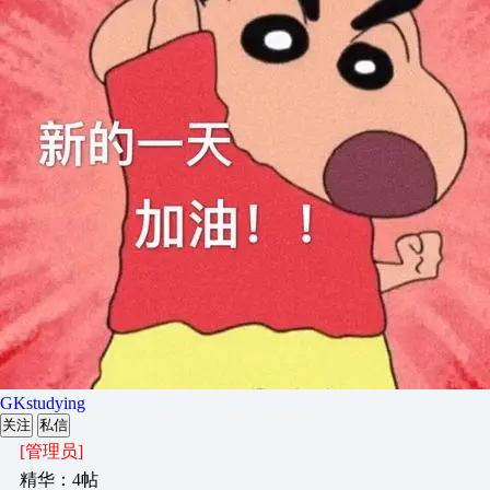
GKstudying
关注
私信
[管理员]
精华：4帖