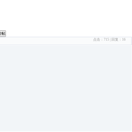
发帖
点击：
715
| 回复：
16